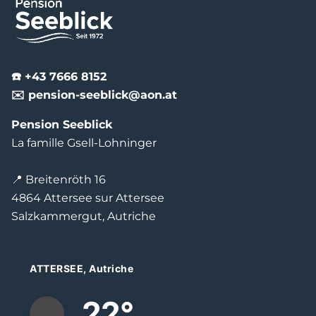
☎️ +43 7666 8152
✉️ pension-seeblick@aon.at
Pension Seeblick
La famille Gsell-Lohninger
📍 Breitenröth 16
4864 Attersee sur Attersee
Salzkammergut, Autriche
ATTERSEE, Autriche
22°