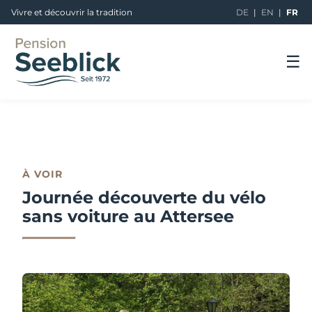
Vivre et découvrir la tradition
DE
|
EN
|
FR
☰
À VOIR
Journée découverte du vélo
sans voiture au Attersee