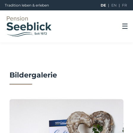
Tradition leben & erleben
DE
|
EN
|
FR
☰
Bildergalerie