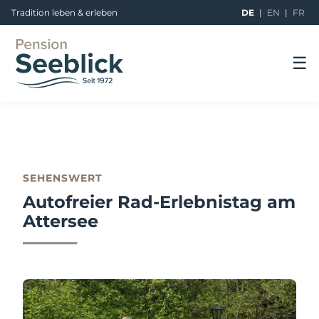
Tradition leben & erleben
DE
|
EN
|
FR
☰
SEHENSWERT
Autofreier Rad-Erlebnistag am
Attersee