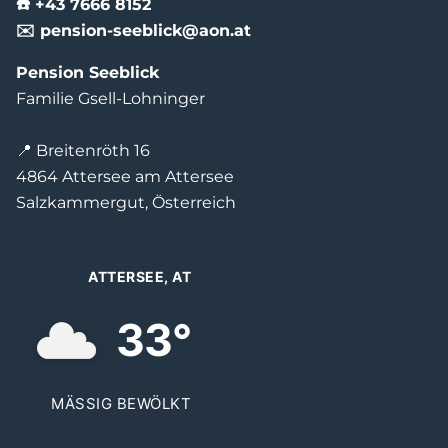
☎️ +43 7666 8152
✉️ pension-seeblick@aon.at
Pension Seeblick
Familie Gsell-Lohninger
📍 Breitenröth 16
4864 Attersee am Attersee
Salzkammergut, Österreich
ATTERSEE, AT
33°
MÄSSIG BEWÖLKT