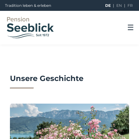
Tradition leben & erleben
DE
|
EN
|
FR
☰
Unsere Geschichte