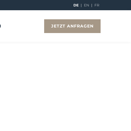
DE
|
EN
|
FR
JETZT ANFRAGEN
N